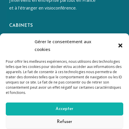
j’interviens en entreprise partout en France
et à l’étranger en visioconférence.
CABINETS
La Ciotat
– Athélia 4
Gérer le consentement aux
365 Avenue des genévriers
cookies
Aubagne
– Napollon
Pour offrir les meilleures expériences, nous utilisons des technologies
telles que les cookies pour stocker et/ou accéder aux informations des
280, Avenue des Templiers
appareils. Le fait de consentir à ces technologies nous permettra de
traiter des données telles que le comportement de navigation ou les ID
uniques sur ce site. Le fait de ne pas consentir ou de retirer son
CONTACT
consentement peut avoir un effet négatif sur certaines caractéristiques
et fonctions.
06 19 89 15 26
aureliarey.conseil@gmail.com
Accepter
Mentions légales
Refuser
Conditions générales de vente