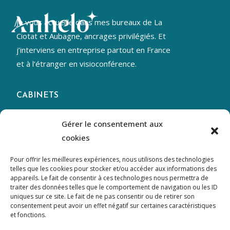
Je vous accueille dans mes bureaux de La
Ciotat et Aubagne, ancrages privilégiés. Et
j’interviens en entreprise partout en France
et à l’étranger en visioconférence.
CABINETS
La Ciotat
– Athélia 4
Gérer le consentement aux
365 Avenue des genévriers
cookies
Aubagne
– Napollon
Pour offrir les meilleures expériences, nous utilisons des technologies
telles que les cookies pour stocker et/ou accéder aux informations des
280, Avenue des Templiers
appareils. Le fait de consentir à ces technologies nous permettra de
traiter des données telles que le comportement de navigation ou les ID
uniques sur ce site. Le fait de ne pas consentir ou de retirer son
CONTACT
consentement peut avoir un effet négatif sur certaines caractéristiques
et fonctions.
06 19 89 15 26